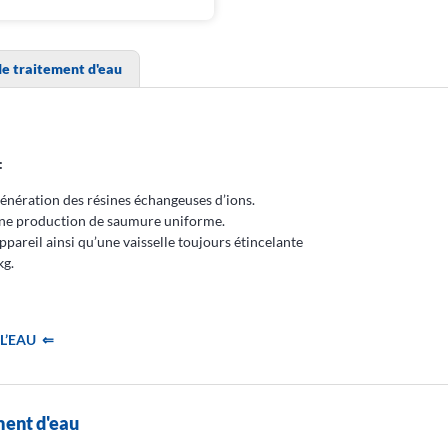
e traitement d'eau
:
égénération des résines échangeuses d’ions.
r une production de saumure uniforme.
areil ainsi qu’une vaisselle toujours étincelante
kg.
L’EAU ⇐
ment d'eau