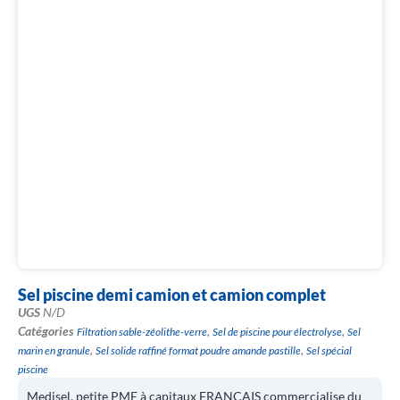
Sel piscine demi camion et camion complet
UGS
N/D
Catégories
,
,
Filtration sable-zéolithe-verre
Sel de piscine pour électrolyse
Sel
,
,
marin en granule
Sel solide raffiné format poudre amande pastille
Sel spécial
piscine
Medisel, petite PME à capitaux FRANÇAIS commercialise du