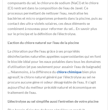
composants du sel, le chlorure de sodium (NaCl) et le chlore
(Cl) rentrant dans la composition de l’eau de Javel. Ce
processus permettant de nettoyer l’eau, neutralise les
bactéries et micro organismes présents dans la piscine, puis au
contact des ultra-violets solaires, ces deux éléments se
combinent à nouveau pour reformer du sel… En savoir plus
sur le principe et la définition de l’électrolyse.
L’action du chlore naturel sur l’eau de la piscine
La chloration purifie l’eau grâce à ses propriétés
désinfectantes naturelles appelées superoxidantes qui en font
le biocide idéal pour les eaux potables dans tous les domaines
d’utilisation (et pas seulement pour assainir l’eau de baignade)
… Néanmoins, à la différence du
chlore chimique
bien plus
agressif, le chlore naturel généré par l’électrolyse au sel ne
procure aucune gène ni odeur désagréable de l’eau. Il s’agit
aujourd’hui du meilleur précédé naturel et économique en
traitement de l’eau.
L’électrolyse au sel simplifie aussi l’entretien de votre piscine
Plus besoin d’ajouter de façon régulière un produit