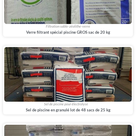
Filtration sable-zéolithe-verre
Verre filtrant spécial piscine GROS sac de 20 kg
,
,
Sel de piscine pour électrolyse
Sel de piscine en granulé lot de 48 sacs de 25 kg